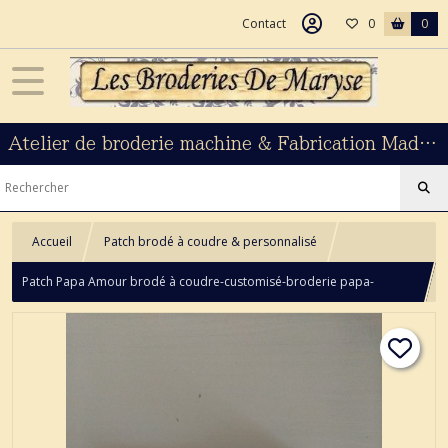
Contact
0
0
Atelier de broderie machine & Fabrication Made In France
Accueil
Patch brodé à coudre & personnalisé
Patch Papa Amour brodé à coudre-customisé-broderie papa-
création couture -mercerie-anniversaire papa-brodé en France-papa
amour coeur