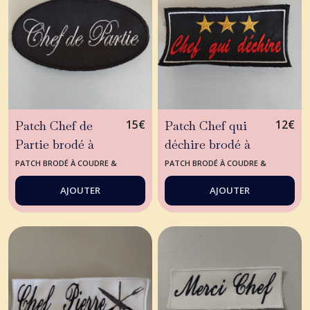
15
€
12
€
Patch Chef de
Patch Chef qui
Partie brodé à
déchire brodé à
coudre -customisé-
coudre - fait en
PATCH BRODÉ À COUDRE &
PATCH BRODÉ À COUDRE &
PERSONNALISÉ
PERSONNALISÉ
création en
france-broderie
AJOUTER
AJOUTER
couture- brodé en
chef qui déchire-
france-mercerie
customisé-
patch-chef de
mercerie-création
partie cuisine-
couture -écusson
vêtement de
chef qui déchire-
cuisine
fabrication