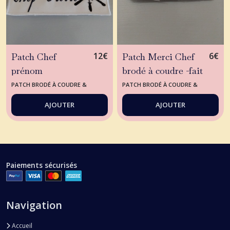
12
€
6
€
Patch Chef
Patch Merci Chef
prénom
brodé à coudre -fait
personnalisé
en france-
PATCH BRODÉ À COUDRE &
PATCH BRODÉ À COUDRE &
PERSONNALISÉ
PERSONNALISÉ
brodé à coudre-
customisé-vêtement
AJOUTER
AJOUTER
vêtement de
de cuisine-
cuisinier-fait en
customisé-création
france-chef
en couture-écusson
cuisinier -
Merci Chef-
Paiements sécurisés
customisé-création
mercerie-idée
couture -broderie
cadeau -brodé en
chef prénom-
france
Navigation
écusson chef
personnalisé-idée
Accueil