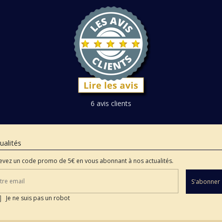
6 avis clients
ualités
evez un code promo de 5€ en vous abonnant à nos actualités.
S'abonner
Je ne suis pas un robot