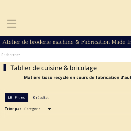
Fermer
FILTRES
Tous
les
Atelier de broderie machine & Fabrication Made I
produits
Afficher
Tablier de cuisine & bricolage
les
Matiére tissu recyclé en cours de fabrication d'autr
résultats
Filtres
0 résultat
Trier par