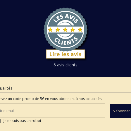
6 avis clients
ualités
evez un code promo de 5€ en vous abonnant à nos actualités.
S'abonner
Je ne suis pas un robot